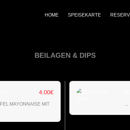
HOME
SPEISEKARTE
RESERV
BEILAGEN & DIPS
AYO
6
4.00
€
EL MAYONNAISE MIT
...