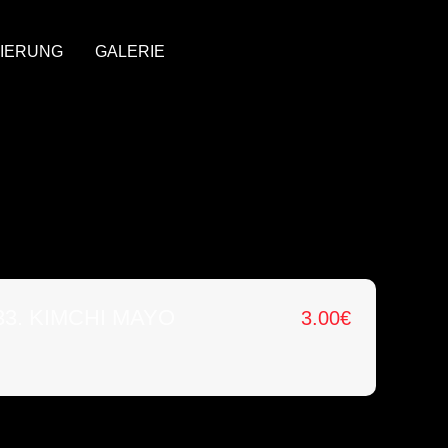
IERUNG
GALERIE
33. KIMCHI MAYO
3.00
€