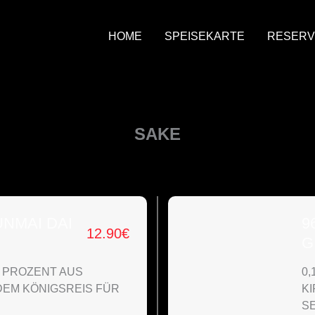
HOME
SPEISEKARTE
RESERV
SAKE
UNMAI DAI
9
12.90
€
G
0 PROZENT AUS
0,
 DEM KÖNIGSREIS FÜR
K
SE