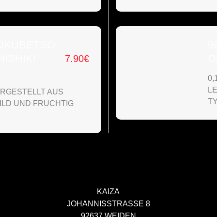
TOKUBETSO
9
ISHIKI
D
7.90
€
0,
L
HERGESTELLT AUS
TY
MILD UND FRUCHTIG
KAIZA
JOHANNISSTRASSE 8
92637 WEIDEN