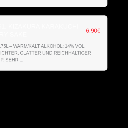
61. KIZAKURA KARAKUCHI
6.90
€
RY SAKE
175L – WARM/KALT ALKOHOL: 14% VOL.
EICHTER, GLATTER UND REICHHALTIGER
P. SEHR ...