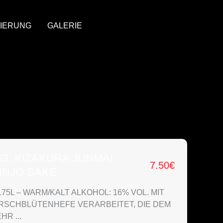
IERUNG
GALERIE
63. KIZAKURA JUNMAI
7.50
€
INJO SAKE
175L – WARM/KALT ALKOHOL: 16% VOL. MIT
IRSCHBLÜTENHEFE VERARBEITET, DIE DEM
HR ...