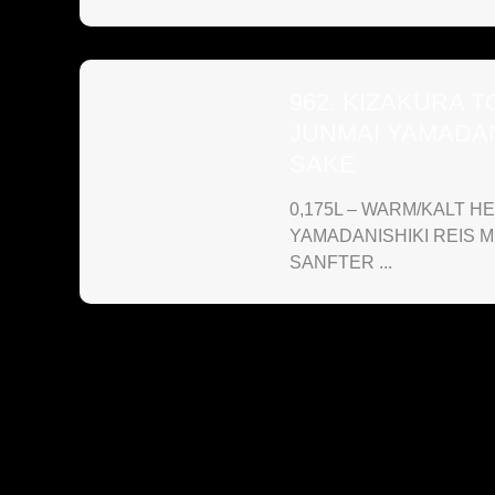
962. KIZAKURA 
JUNMAI YAMADAN
SAKE
0,175L – WARM/KALT 
YAMADANISHIKI REIS 
SANFTER ...