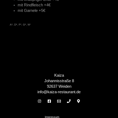
mit Rindfleisch +4€
mit Garnele +5€
A*, D*, F*, G*, N*
Kaiza
Johannisstraße 8
92637 Weiden
info@kaiza-restaurant.de
Impressum