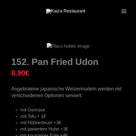
Zum
Inhalt
springen
152. Pan Fried Udon
8.90
€
Angebratene japanische Weizennudeln werden mit
verschiedenen Optionen serviert:
mit Gemüse
mit Tofu + 1€
mit Hühnerbrust +3€
mit paniertem Huhn +3€
mit knuspriger Ente +4€