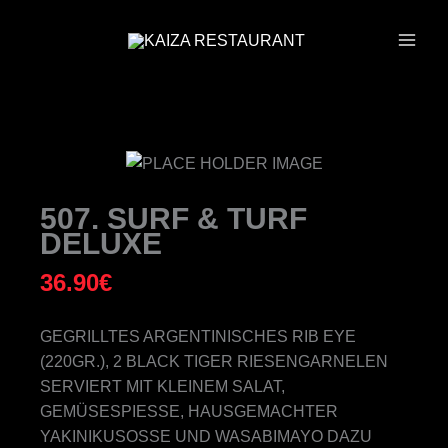
ZUM
INHALT
SPRINGEN
507. SURF & TURF
DELUXE
36.90
€
GEGRILLTES ARGENTINISCHES RIB EYE
(220GR.), 2 BLACK TIGER RIESENGARNELEN
SERVIERT MIT KLEINEM SALAT,
GEMÜSESPIESSE, HAUSGEMACHTER Y
AKINIKUSOSSE UND WASABIMAYO DAZU KA