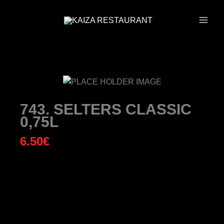
ZUM
INHALT
SPRINGEN
743. SELTERS CLASSIC
0,75L
6.50
€