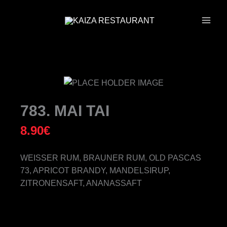
ZUM
INHALT
SPRINGEN
783. MAI TAI
8.90
€
WEISSER RUM, BRAUNER RUM, OLD PASCAS 7
3, APRICOT BRANDY, MANDELSIRUP, Z
ITRONENSAFT, ANANASSAFT