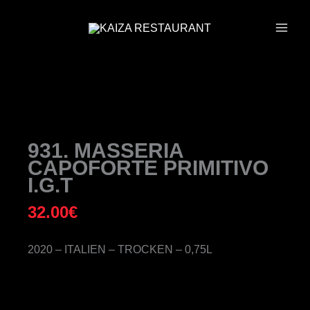
ZUM
INHALT
SPRINGEN
931. MASSERIA
CAPOFORTE PRIMITIVO
I.G.T
32.00
€
2020 – ITALIEN – TROCKEN – 0,75L