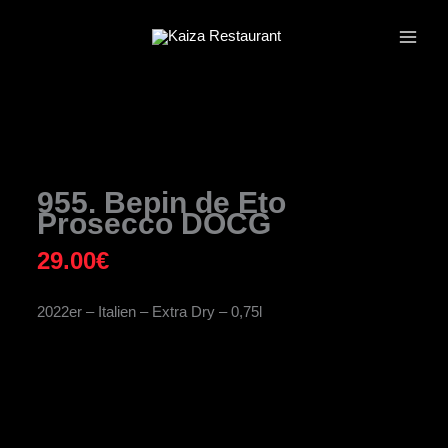
Zum
Inhalt
springen
955. Bepin de Eto
Prosecco DOCG
29.00
€
2022er – Italien – Extra Dry – 0,75l