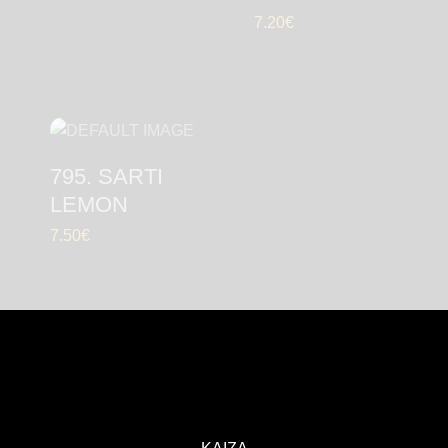
7.20
€
795. SARTI
LEMON
7.50
€