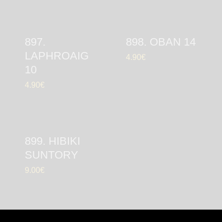
897.
898. OBAN 14
LAPHROAIG
4.90
€
10
4.90
€
899. HIBIKI
SUNTORY
9.00
€