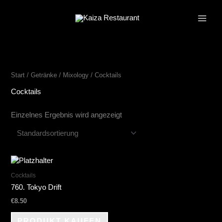
Zum
Inhalt
springen
Start
/
Getränke
/
Mixology
/ Cocktails
Cocktails
Einzelnes Ergebnis wird angezeigt
Cocktails
760. Tokyo Drift
€
8.50
PRODUKT KAUFEN