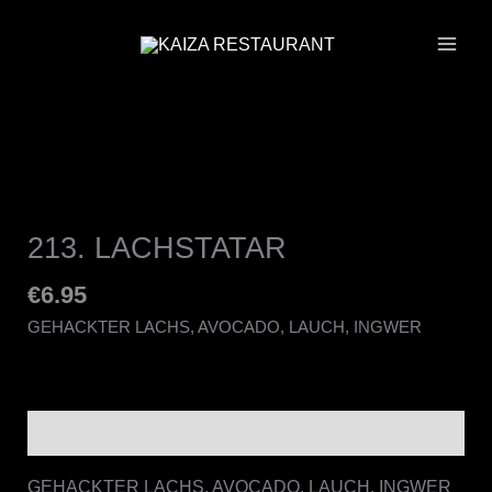
ZUM
INHALT
SPRINGEN
213. LACHSTATAR
€
6.95
GEHACKTER LACHS, AVOCADO, LAUCH, INGWER
BESCHREIBUNG
GEHACKTER LACHS, AVOCADO, LAUCH, INGWER