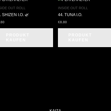
SIDE OUT ROLL
INSIDE OUT ROLL
. SHIZEN I.O. 🌿
44. TUNA I.O.
.80
€
8.80
PRODUKT
PRODUKT
KAUFEN
KAUFEN
KAIZA