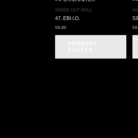
INSIDE OUT ROLL
IN
47. EBI I.O.
53
€
8.80
€
8
PRODUKT
KAUFEN