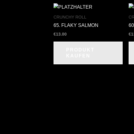
CRUNCHY ROLL
C
65. FLAKY SALMON
60
€
13.00
€
1
PRODUKT
KAUFEN