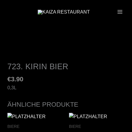
ZUM
INHALT
SPRINGEN
723. KIRIN BIER
€
3.90
0,3L
ÄHNLICHE PRODUKTE
BIERE
BIERE