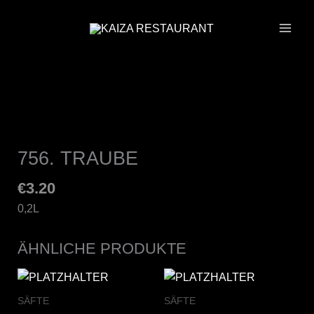
ZUM
INHALT
SPRINGEN
756. TRAUBE
€
3.20
0,2L
ÄHNLICHE PRODUKTE
SÄFTE
SÄFTE