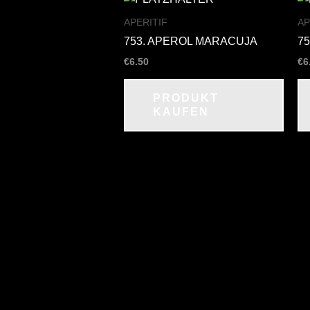
APERITIF
AP
753. APEROL MARACUJA
7
€
6.50
€
6
PRODUKT
KAUFEN