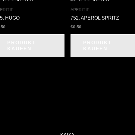
ERITIF
APERITIF
55. HUGO
752. APEROL SPRITZ
.50
€
6.50
PRODUKT
PRODUKT
KAUFEN
KAUFEN
KAIZA