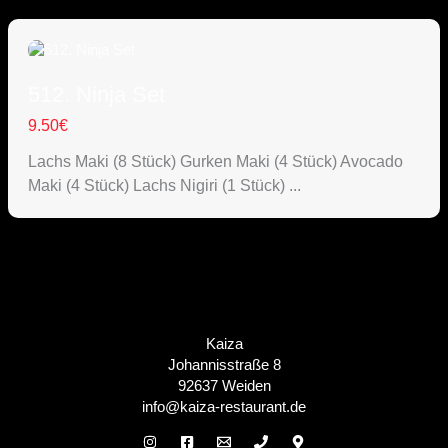
512. Ninja Set
9.50
€
Lachs Maki (8 Stück) Gurken Maki (4 Stück) Avocado
Maki (4 Stück) Lachs Nigiri (1 Stück) ...
Kaiza
Johannisstraße 8
92637 Weiden
info@kaiza-restaurant.de