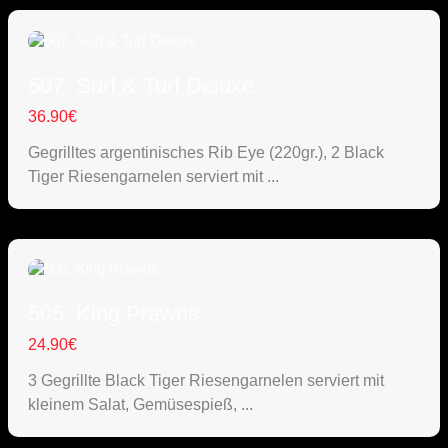
507. Surf & Turf Deluxe
36.90
€
Gegrilltes argentinisches Rib Eye (220gr.), 2 Black
Tiger Riesengarnelen serviert mit ...
505. King Prawns
24.90
€
3 Gegrillte Black Tiger Riesengarnelen serviert mit
kleinem Salat, Gemüsespieß, ...