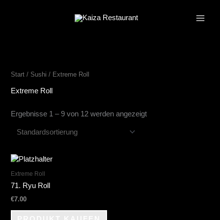
Zum
Inhalt
springen
Start
/
Sushi
/ Extreme Roll
Extreme Roll
Ergebnisse 1 – 9 von 12 werden angezeigt
Extreme Roll
71. Ryu Roll
€
7.00
PRODUKT KAUFEN