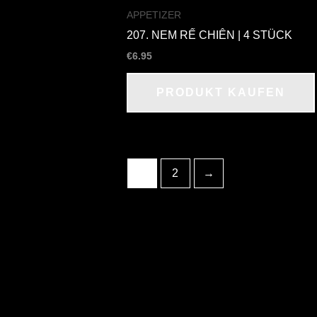
APPETIZER
207. NEM RẾ CHIÊN | 4 STÜCK
€
6.95
PRODUKT KAUFEN
1
2
→