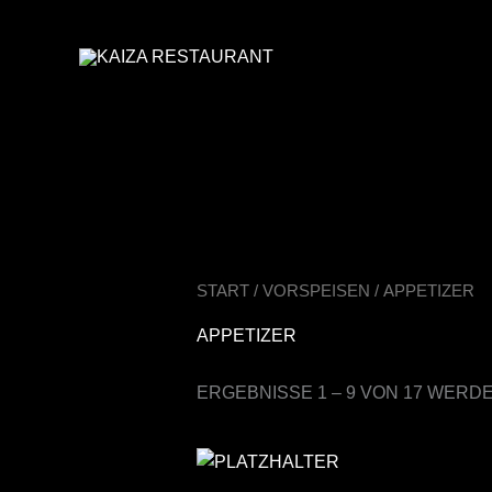
ZUM
INHALT
SPRINGEN
START
/
VORSPEISEN
/ APPETIZER
APPETIZER
ERGEBNISSE 1 – 9 VON 17 WERD