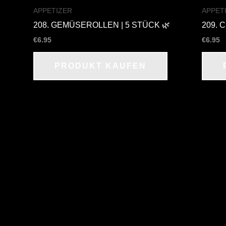
APPETIZER
APPET
208. GEMÜSEROLLEN | 5 STÜCK 🌿
209. 
€
6.95
€
6.95
PRODUKT KAUFEN