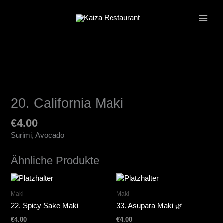
Zum
Inhalt
springen
20. California Maki
€
4.00
Surimi, Avocado
Ähnliche Produkte
Maki
Maki
22. Spicy Sake Maki
33. Asupara Maki 🌿
€
4.00
€
4.00