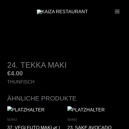
ZUM
INHALT
SPRINGEN
24. TEKKA MAKI
€
4.00
THUNFISCH
ÄHNLICHE PRODUKTE
MAKI
MAKI
37. VEGI FUTO MAKI 🌿 |
23. SAKE AVOCADO